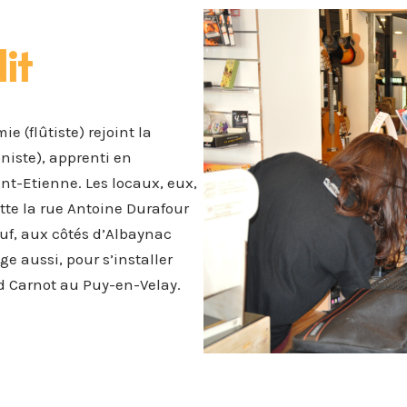
it
ie (flûtiste) rejoint la
niste), apprenti en
int-Etienne. Les locaux, eux,
tte la rue Antoine Durafour
oeuf, aux côtés d’Albaynac
 aussi, pour s’installer
d Carnot au Puy-en-Velay.