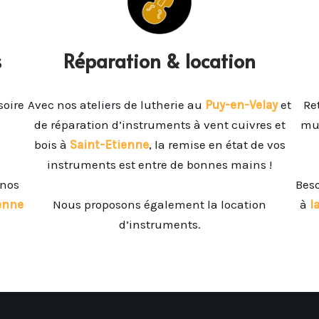
s
Réparation & location
soire
Avec nos ateliers de lutherie au
Puy-en-Velay
et
Re
de réparation d’instruments à vent
cuivres et
mus
bois à
Saint-Etienne
, la remise en état de vos
instruments est entre de bonnes mains !
 nos
Beso
enne
Nous proposons également la location
à
l
d’instruments.