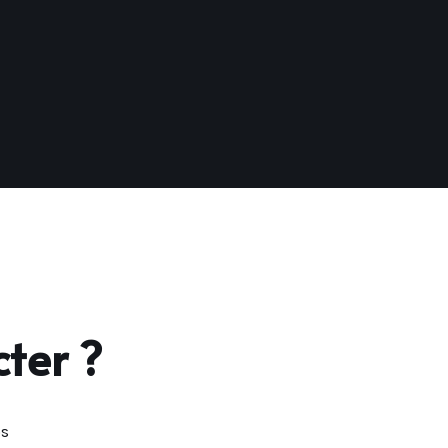
ter ?
os